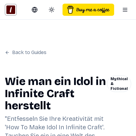
Switch language
Toggle theme
Togg
Back to Guides
Wie man ein Idol in
Mythical
&
Fictional
Infinite Craft
herstellt
"Entfesseln Sie Ihre Kreativität mit
'How To Make Idol In Infinite Craft'.
Tauchen Sie ein in eine Welt des