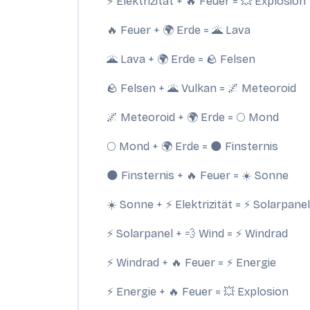
⚡ Elektrizität + 🔥 Feuer = 💥 Explosion
🔥 Feuer + 🌍 Erde = 🌋 Lava
🌋 Lava + 🌍 Erde = 🪨 Felsen
🪨 Felsen + 🌋 Vulkan = 🌌 Meteoroid
🌌 Meteoroid + 🌍 Erde = 🌕 Mond
🌕 Mond + 🌍 Erde = 🌑 Finsternis
🌑 Finsternis + 🔥 Feuer = ☀️ Sonne
☀️ Sonne + ⚡ Elektrizität = ⚡ Solarpanel
⚡ Solarpanel + 💨 Wind = ⚡ Windrad
⚡ Windrad + 🔥 Feuer = ⚡ Energie
⚡ Energie + 🔥 Feuer = 💥 Explosion