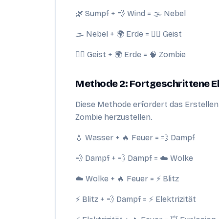
🌿 Sumpf + 💨 Wind = 🌫 Nebel
🌫 Nebel + 🌍 Erde = 🧟‍♂️ Geist
🧟‍♂️ Geist + 🌍 Erde = 🧠 Zombie
Methode 2: Fortgeschrittene 
Diese Methode erfordert das Erstellen
Zombie herzustellen.
💧 Wasser + 🔥 Feuer = 💨 Dampf
💨 Dampf + 💨 Dampf = ☁️ Wolke
☁️ Wolke + 🔥 Feuer = ⚡ Blitz
⚡ Blitz + 💨 Dampf = ⚡ Elektrizität