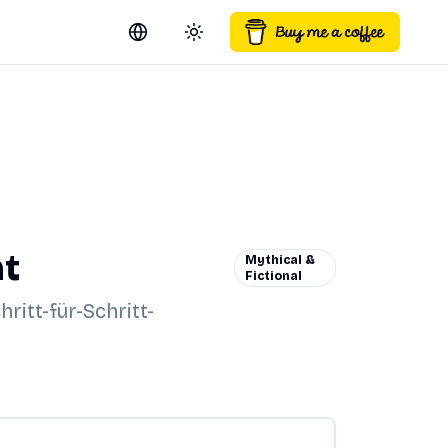
Switch language
Toggle theme
ht
Mythical &
Fictional
ritt-für-Schritt-