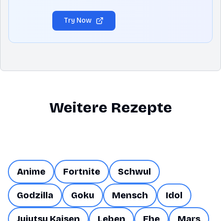
Try Now
Weitere Rezepte
Anime
Fortnite
Schwul
Godzilla
Goku
Mensch
Idol
Jujutsu Kaisen
Leben
Ehe
Mars