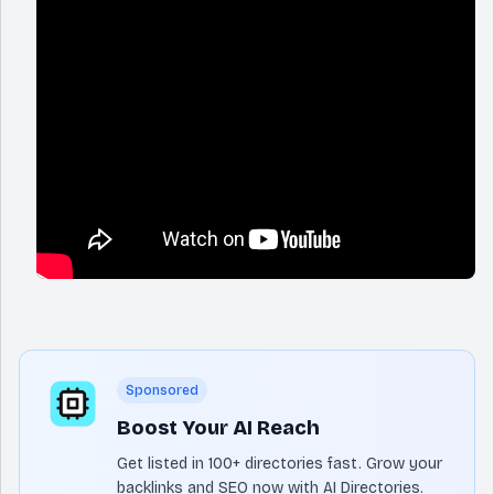
Sponsored
Boost Your AI Reach
Get listed in 100+ directories fast. Grow your
backlinks and SEO now with AI Directories.