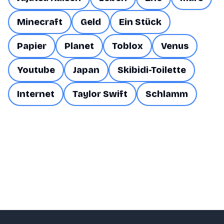
Minecraft
Geld
Ein Stück
Papier
Planet
Toblox
Venus
Youtube
Japan
Skibidi-Toilette
Internet
Taylor Swift
Schlamm