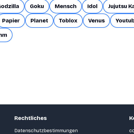
odzilla
Goku
Mensch
Idol
Jujutsu K
Papier
Planet
Toblox
Venus
Youtu
mm
Rechtliches
K
Datenschutzbestimmungen
co