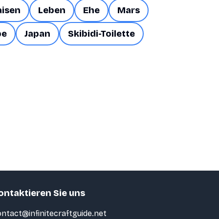
aisen
Leben
Ehe
Mars
be
Japan
Skibidi-Toilette
ontaktieren Sie uns
ntact@infinitecraftguide.net