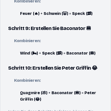
Kombinieren:
Feuer (🔥)
+
Schwein (🐷)
=
Speck (🥓)
Schritt 9: Erstellen Sie Baconator 🍔
Kombinieren:
Wind (🌬️)
+
Speck (🥓)
=
Baconator (🍔)
Schritt 10: Erstellen Sie Peter Griffin 😂
Kombinieren:
Quagmire (💩)
+
Baconator (🍔)
=
Peter
Griffin (😂)