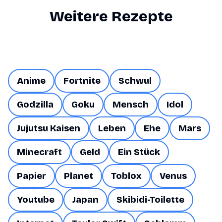
Weitere Rezepte
Anime
Fortnite
Schwul
Godzilla
Goku
Mensch
Idol
Jujutsu Kaisen
Leben
Ehe
Mars
Minecraft
Geld
Ein Stück
Papier
Planet
Toblox
Venus
Youtube
Japan
Skibidi-Toilette