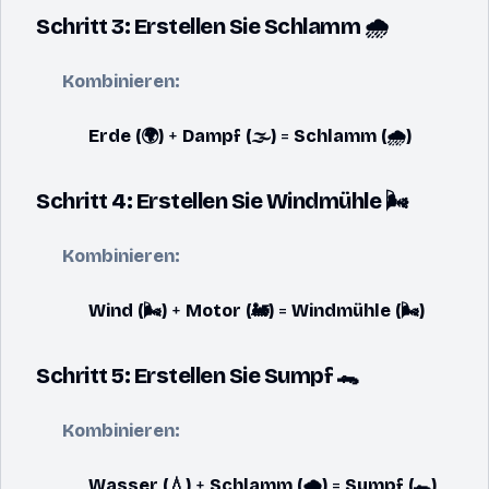
Schritt 3: Erstellen Sie Schlamm 🌧️
Kombinieren:
Erde (🌍)
+
Dampf (🌫️)
=
Schlamm (🌧️)
Schritt 4: Erstellen Sie Windmühle 🌬️
Kombinieren:
Wind (🌬️)
+
Motor (🚂)
=
Windmühle (🌬️)
Schritt 5: Erstellen Sie Sumpf 🐊
Kombinieren:
Wasser (💧)
+
Schlamm (🌧️)
=
Sumpf (🐊)