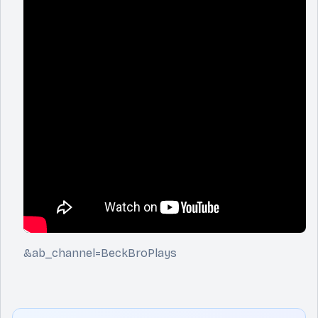
&ab_channel=BeckBroPlays