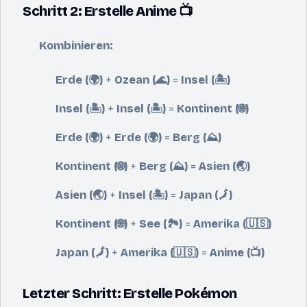
Schritt 2: Erstelle Anime 📺
Kombinieren:
Erde (🌍)
+
Ozean (🌊)
=
Insel (🏝️)
Insel (🏝️)
+
Insel (🏝️)
=
Kontinent (🌐)
Erde (🌍)
+
Erde (🌍)
=
Berg (⛰️)
Kontinent (🌐)
+
Berg (⛰️)
=
Asien (🌏)
Asien (🌏)
+
Insel (🏝️)
=
Japan (🗾)
Kontinent (🌐)
+
See (🏞️)
=
Amerika (🇺🇸)
Japan (🗾)
+
Amerika (🇺🇸)
=
Anime (📺)
Letzter Schritt: Erstelle Pokémon