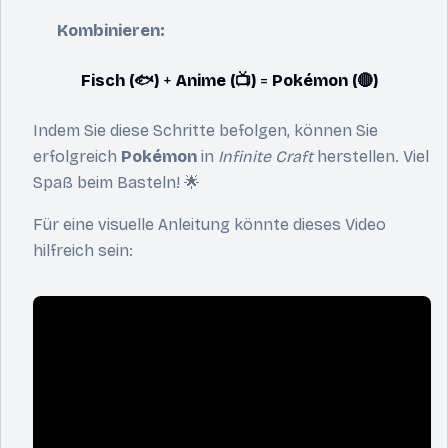
Kombinieren:
Fisch (🐟)
+
Anime (📺)
=
Pokémon (🔴)
Indem Sie diese Schritte befolgen, können Sie
erfolgreich
Pokémon
in
Infinite Craft
herstellen. Viel
Spaß beim Basteln! 🌟
Für eine visuelle Anleitung könnte dieses Video
hilfreich sein: