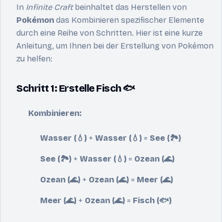
In
Infinite Craft
beinhaltet das Herstellen von
Pokémon
das Kombinieren spezifischer Elemente
durch eine Reihe von Schritten. Hier ist eine kurze
Anleitung, um Ihnen bei der Erstellung von Pokémon
zu helfen:
Schritt 1: Erstelle Fisch 🐟
Kombinieren:
Wasser (💧)
+
Wasser (💧)
=
See (🏞️)
See (🏞️)
+
Wasser (💧)
=
Ozean (🌊)
Ozean (🌊)
+
Ozean (🌊)
=
Meer (🌊)
Meer (🌊)
+
Ozean (🌊)
=
Fisch (🐟)