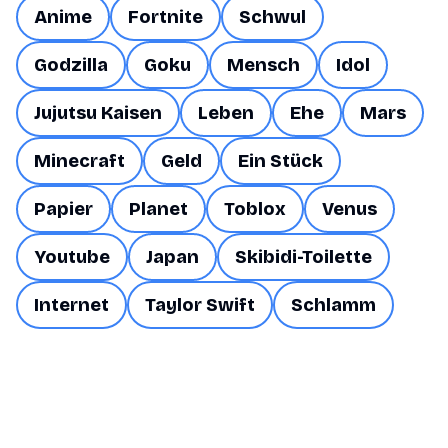
Anime
Fortnite
Schwul
Godzilla
Goku
Mensch
Idol
Jujutsu Kaisen
Leben
Ehe
Mars
Minecraft
Geld
Ein Stück
Papier
Planet
Toblox
Venus
Youtube
Japan
Skibidi-Toilette
Internet
Taylor Swift
Schlamm