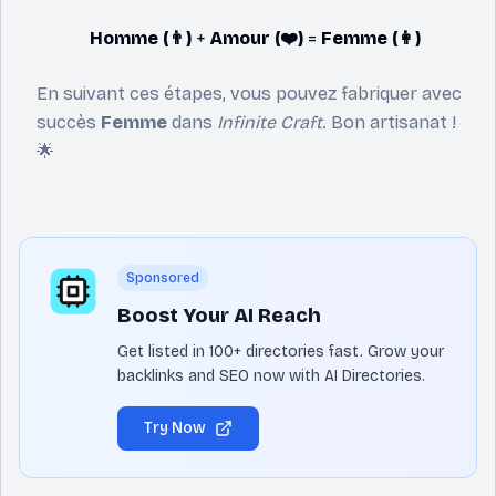
Homme (👨)
+
Amour (❤️)
=
Femme (👩)
En suivant ces étapes, vous pouvez fabriquer avec
succès
Femme
dans
Infinite Craft
. Bon artisanat !
🌟
Sponsored
Boost Your AI Reach
Get listed in 100+ directories fast. Grow your
backlinks and SEO now with AI Directories.
Try Now