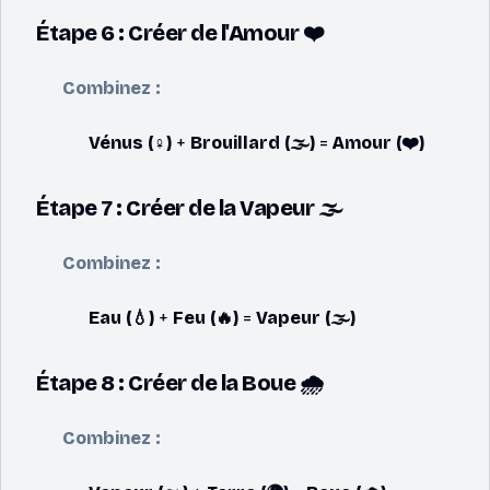
Étape 6 : Créer de l'Amour ❤️
Combinez :
Vénus (♀️)
+
Brouillard (🌫️)
=
Amour (❤️)
Étape 7 : Créer de la Vapeur 🌫️
Combinez :
Eau (💧)
+
Feu (🔥)
=
Vapeur (🌫️)
Étape 8 : Créer de la Boue 🌧️
Combinez :