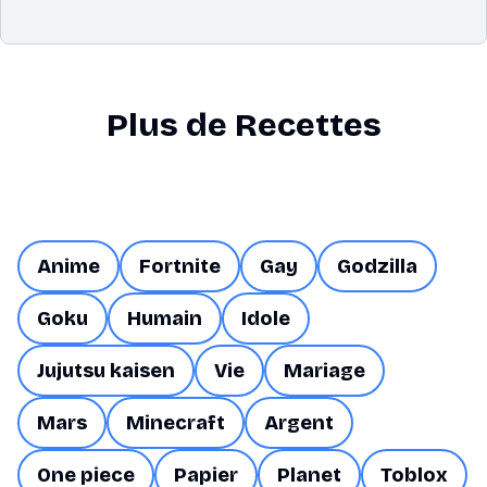
Plus de Recettes
Anime
Fortnite
Gay
Godzilla
Goku
Humain
Idole
Jujutsu kaisen
Vie
Mariage
Mars
Minecraft
Argent
One piece
Papier
Planet
Toblox