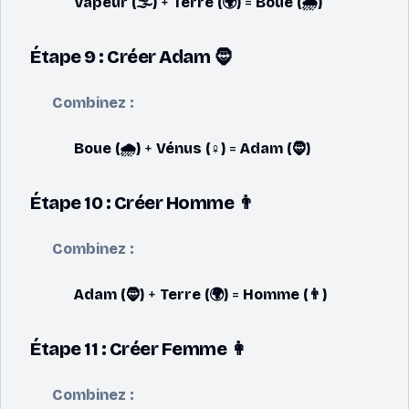
Vapeur (🌫️)
+
Terre (🌍)
=
Boue (🌧️)
Étape 9 : Créer Adam 🧔
Combinez :
Boue (🌧️)
+
Vénus (♀️)
=
Adam (🧔)
Étape 10 : Créer Homme 👨
Combinez :
Adam (🧔)
+
Terre (🌍)
=
Homme (👨)
Étape 11 : Créer Femme 👩
Combinez :