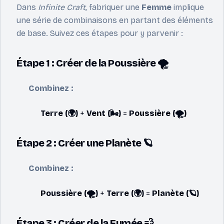
Dans
Infinite Craft
, fabriquer une
Femme
implique
une série de combinaisons en partant des éléments
de base. Suivez ces étapes pour y parvenir :
Étape 1 : Créer de la Poussière 🌪️
Combinez :
Terre (🌍)
+
Vent (🌬️)
=
Poussière (🌪️)
Étape 2 : Créer une Planète 🪐
Combinez :
Poussière (🌪️)
+
Terre (🌍)
=
Planète (🪐)
Étape 3 : Créer de la Fumée 💨