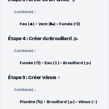
Combinez :
Feu (🔥)
+
Vent (🌬️)
=
Fumée (💨)
Étape 4 : Créer du Brouillard 🌫️
Combinez :
Fumée (💨)
+
Eau (💧)
=
Brouillard (🌫️)
Étape 5 : Créer Vénus ♀️
Combinez :
Planète (🪐)
+
Brouillard (🌫️)
=
Vénus (♀️)