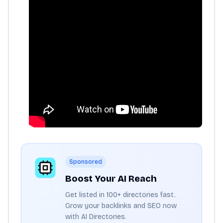
Sponsored
Boost Your AI Reach
Get listed in 100+ directories fast.
Grow your backlinks and SEO now
with AI Directories.