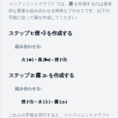
インフィニットクラフト
では、
霧
を作成するのは基本
的な要素を組み合わせる簡単なプロセスです。以下の
手順に従って霧を作成してください:
ステップ 1: 煙 💨 を作成する
組み合わせる:
火 (🔥)
+
風 (🌬️)
=
煙 (💨)
ステップ 2: 霧 🌫️ を作成する
組み合わせる:
煙 (💨)
+
水 (💧)
=
霧 (🌫️)
これらの手順を実行すると、
インフィニットクラフト