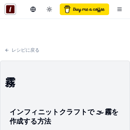
Switch language
Toggle theme
Togg
レシピに戻る
霧
インフィニットクラフトで 🌫️ 霧を
作成する方法