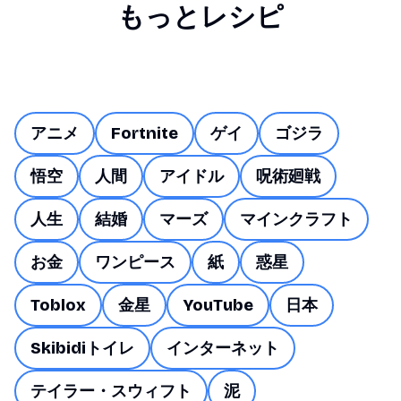
もっとレシピ
アニメ
Fortnite
ゲイ
ゴジラ
悟空
人間
アイドル
呪術廻戦
人生
結婚
マーズ
マインクラフト
お金
ワンピース
紙
惑星
Toblox
金星
YouTube
日本
Skibidiトイレ
インターネット
テイラー・スウィフト
泥