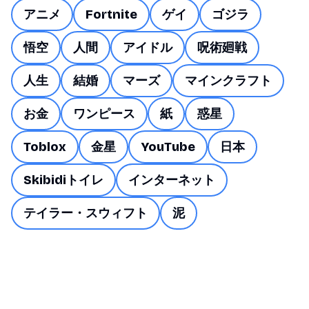
アニメ
Fortnite
ゲイ
ゴジラ
悟空
人間
アイドル
呪術廻戦
人生
結婚
マーズ
マインクラフト
お金
ワンピース
紙
惑星
Toblox
金星
YouTube
日本
Skibidiトイレ
インターネット
テイラー・スウィフト
泥