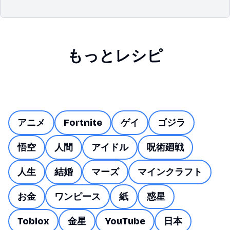
もっとレシピ
アニメ
Fortnite
ゲイ
ゴジラ
悟空
人間
アイドル
呪術廻戦
人生
結婚
マーズ
マインクラフト
お金
ワンピース
紙
惑星
Toblox
金星
YouTube
日本