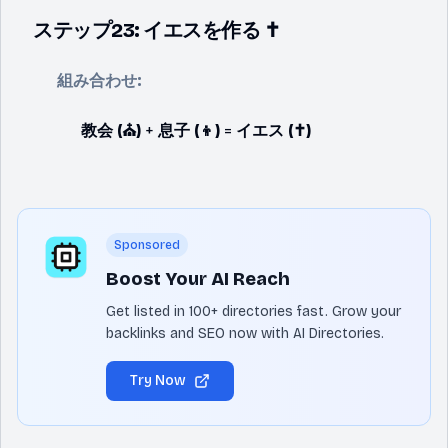
ステップ23: イエスを作る ✝️
組み合わせ:
教会 (⛪)
+
息子 (👦)
=
イエス (✝️)
Sponsored
Boost Your AI Reach
Get listed in 100+ directories fast. Grow your
backlinks and SEO now with AI Directories.
Try Now