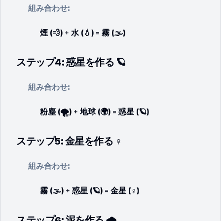
組み合わせ:
煙 (💨)
+
水 (💧)
=
霧 (🌫️)
ステップ4: 惑星を作る 🪐
組み合わせ:
粉塵 (🌪️)
+
地球 (🌍)
=
惑星 (🪐)
ステップ5: 金星を作る ♀️
組み合わせ:
霧 (🌫️)
+
惑星 (🪐)
=
金星 (♀️)
ステップ6: 泥を作る 🌧️