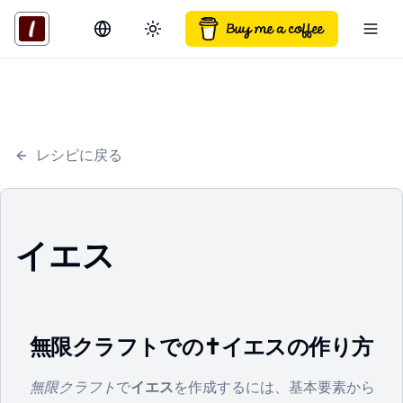
Switch language
Toggle theme
Togg
レシピに戻る
イエス
無限クラフトでの✝️イエスの作り方
無限クラフト
で
イエス
を作成するには、基本要素から