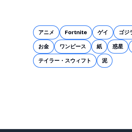
アニメ
Fortnite
ゲイ
ゴジ
お金
ワンピース
紙
惑星
テイラー・スウィフト
泥