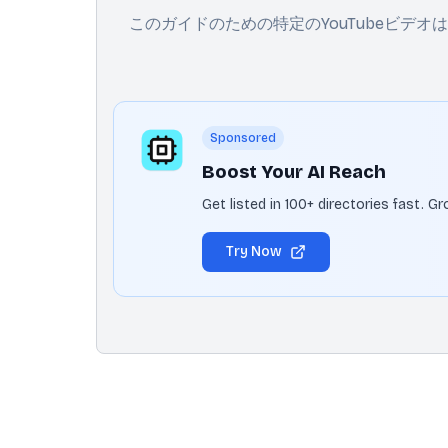
このガイドのための特定のYouTubeビデ
Sponsored
Boost Your AI Reach
Get listed in 100+ directories fast. 
Try Now