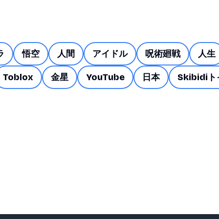
ラ
悟空
人間
アイドル
呪術廻戦
人生
Toblox
金星
YouTube
日本
Skibidi