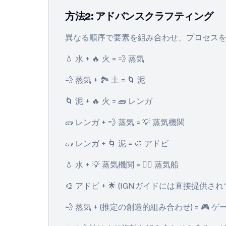
方法2: アドバンスクラフティング
異なる順序で要素を組み合わせ、プロセス
💧 水 + 🔥 火 = 💨 蒸気
💨 蒸気 + 🏞️ 土 = 🌀 泥
🌀 泥 + 🔥 火 = 🧱 レンガ
🧱 レンガ + 💨 蒸気 = 💡 蒸気機関
🧱 レンガ + 🌀 泥 = 🎨 アドビ
💧 水 + 💡 蒸気機関 = 🚣‍♀️ 蒸気船
🎨 アドビ + 🌟 (IGNガイドには直接
💨 蒸気 + (推定の創造的組み合わせ) = 🎮 ゲ