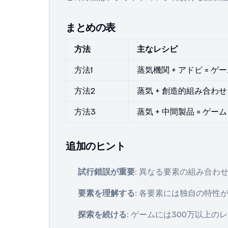
まとめの表
方法
主なレシピ
方法1
蒸気機関 + アドビ = ゲ
方法2
蒸気 + 創造的組み合わせ 
方法3
蒸気 + 中間製品 = ゲーム
追加のヒント
試行錯誤が重要
: 異なる要素の組み合
要素を理解する
: 各要素には独自の特
探索を続ける
: ゲームには300万以上