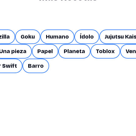
illa
Goku
Humano
Ídolo
Jujutsu Kai
Una pieza
Papel
Planeta
Toblox
Ven
r Swift
Barro