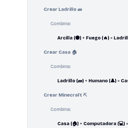
Crear Ladrillo 🧱
Combina:
Arcilla (🟤)
+
Fuego (🔥)
=
Ladrill
Crear Casa 🏠
Combina:
Ladrillo (🧱)
+
Humano (👤)
=
Cas
Crear Minecraft ⛏️
Combina:
Casa (🏠)
+
Computadora (💻)