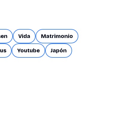
sen
Vida
Matrimonio
us
Youtube
Japón