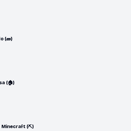
o (🧱)
a (🏠)
=
Minecraft (⛏️)