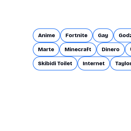
Anime
Fortnite
Gay
Godz
Marte
Minecraft
Dinero
Skibidi Toilet
Internet
Taylo