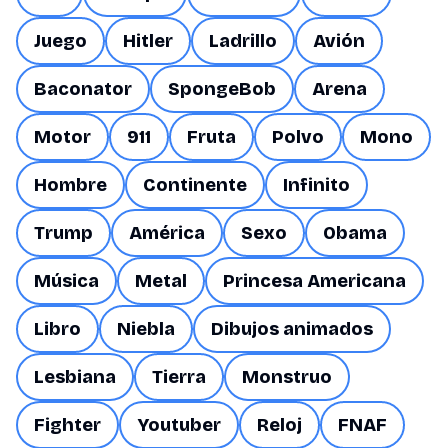
Juego
Hitler
Ladrillo
Avión
Baconator
SpongeBob
Arena
Motor
911
Fruta
Polvo
Mono
Hombre
Continente
Infinito
Trump
América
Sexo
Obama
Música
Metal
Princesa Americana
Libro
Niebla
Dibujos animados
Lesbiana
Tierra
Monstruo
Fighter
Youtuber
Reloj
FNAF