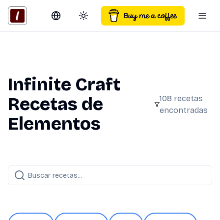
Switch language
Toggle theme
Togg
Infinite Craft
Recetas de
108
recetas
encontradas
Elementos