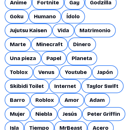
Anime
Fortnite
Gay
Godzilla
Goku
Humano
Ídolo
Jujutsu Kaisen
Vida
Matrimonio
Marte
Minecraft
Dinero
Una pieza
Papel
Planeta
Toblox
Venus
Youtube
Japón
Skibidi Toilet
Internet
Taylor Swift
Barro
Roblox
Amor
Adam
Mujer
Niebla
Jesús
Peter Griffin
Isla
Tiempo
MrBeast
Acero