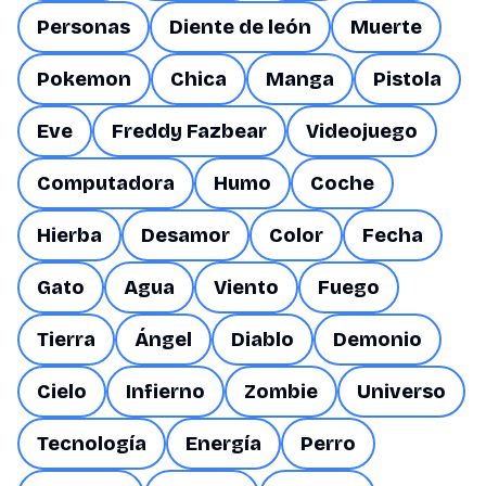
Personas
Diente de león
Muerte
Pokemon
Chica
Manga
Pistola
Eve
Freddy Fazbear
Videojuego
Computadora
Humo
Coche
Hierba
Desamor
Color
Fecha
Gato
Agua
Viento
Fuego
Tierra
Ángel
Diablo
Demonio
Cielo
Infierno
Zombie
Universo
Tecnología
Energía
Perro