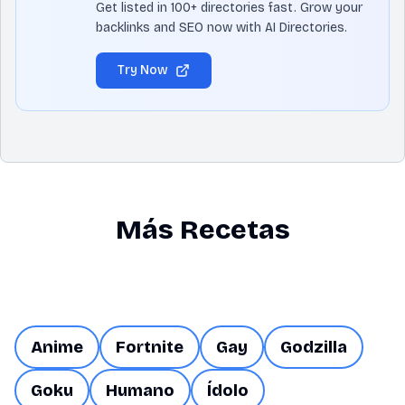
Get listed in 100+ directories fast. Grow your
backlinks and SEO now with AI Directories.
Try Now
Más Recetas
Anime
Fortnite
Gay
Godzilla
Goku
Humano
Ídolo