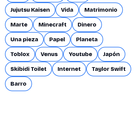
Jujutsu Kaisen
Vida
Matrimonio
Marte
Minecraft
Dinero
Una pieza
Papel
Planeta
Toblox
Venus
Youtube
Japón
Skibidi Toilet
Internet
Taylor Swift
Barro