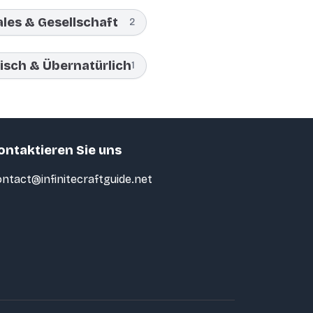
ales & Gesellschaft
2
isch & Übernatürlich
1
ontaktieren Sie uns
ntact@infinitecraftguide.net