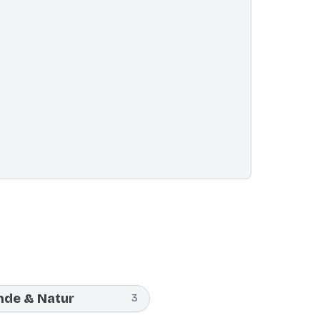
nde & Natur
3